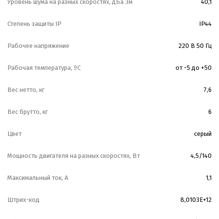
Уровень шума на разных скоростях, дБа 3м
40,1
Степень защиты IP
IP44
Рабочее напряжение
220 В 50 Гц
Рабочая температура, ºС
от -5 до +50
Вес нетто, кг
7,6
Вес брутто, кг
6
Цвет
серый
Мощность двигателя на разных скоростях, Вт
4,5/140
Максимальный ток, А
1,1
Штрих-код
8,0103E+12