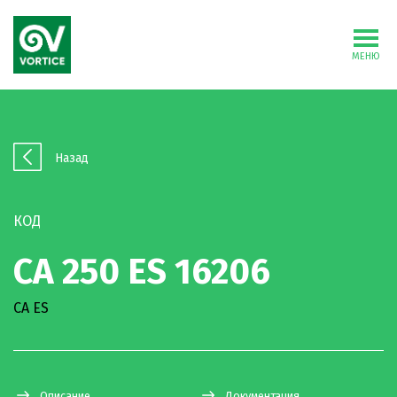
МЕНЮ
Назад
КОД
CA 250 ES 16206
CA ES
Описание
Документация