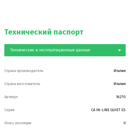
Регулировка скорости может осуществляться с
помощью трансформаторного или электронного
регулятора скорости.
Технический паспорт
Класс защиты вентилятора – IP44.
Диапазон рабочих температур от - 25°С до + 40°С.
Технические и эксплуатационные данные
Страна производитель
Италия
Страна изготовитель
Италия
Артикул
16270
Серия
CA IN-LINE QUIET ES
Класс изоляции
II