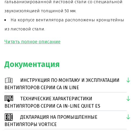
гальванизированной листовой стали со специальной
звукоизоляцией толщиной 50 мм.
На корпусе вентилятора расположены кронштейны
из листовой стали.
Патрубки вентилятора комплектуются двойными
резиновыми уплотнителями для идеальной
герметичности.
Документация
Для возможности проведения плановых работ и
удобства инспекции на корпусе вентилятора
ИНСТРУКЦИЯ ПО МОНТАЖУ И ЭКСПЛУАТАЦИИ
установлена съемная панель.
ВЕНТИЛЯТОРОВ СЕРИИ CA IN LINE
Лопатки рабочего колеса загнуты назад.
ТЕХНИЧЕСКИЕ ХАРАКТЕРИСТИКИ
Модель оснащена двухскоростным двигателем на
ВЕНТИЛЯТОРОВ СЕРИИ CA IN-LINE QUIET ES
шарикоподшипниках.
ДЕКЛАРАЦИЯ НА ПРОМЫШЛЕННЫЕ
Срок службы вентилятора более 30000 часов, в том
ВЕНТИЛЯТОРЫ VORTICE
числе при работе непрерывно.