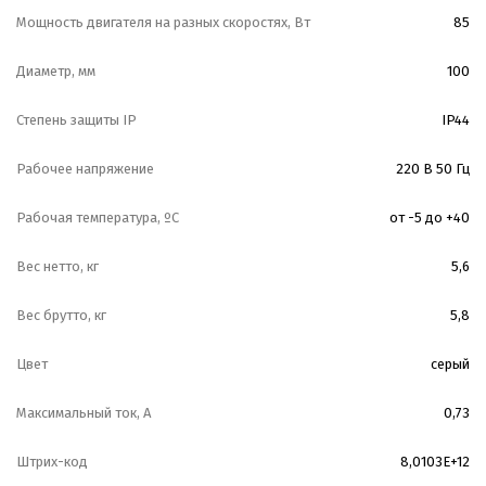
Мощность двигателя на разных скоростях, Вт
85
Диаметр, мм
100
Степень защиты IP
IP44
Рабочее напряжение
220 В 50 Гц
Рабочая температура, ºС
от -5 до +40
Вес нетто, кг
5,6
Вес брутто, кг
5,8
Цвет
серый
Максимальный ток, А
0,73
Штрих-код
8,0103E+12