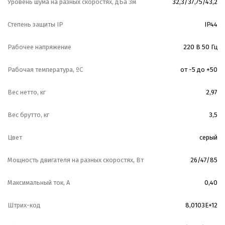
Уровень шума на разных скоростях, дБа 3м
32,3/37,75/43,2
Степень защиты IP
IP44
Рабочее напряжение
220 В 50 Гц
Рабочая температура, ºС
от -5 до +50
Вес нетто, кг
2,97
Вес брутто, кг
3,5
Цвет
серый
Мощность двигателя на разных скоростях, Вт
26/47/85
Максимальный ток, А
0,40
Штрих-код
8,0103E+12