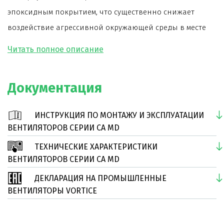
эпоксидным покрытием, что существенно снижает
воздействие агрессивной окружающей среды в месте
установки вентилятора и исключает коррозию его
деталей.
Лопатки центробежного рабочего колеса
Документация
вентилятора загнуты назад.
Двигатель вентилятора на шарикоподшипниках и
ИНСТРУКЦИЯ ПО МОНТАЖУ И ЭКСПЛУАТАЦИИ
имеет два диапазона скорости.
ВЕНТИЛЯТОРОВ СЕРИИ CA MD
Срок службы вентилятора более 30000 часов, в том
ТЕХНИЧЕСКИЕ ХАРАКТЕРИСТИКИ
числе при непрерывной работе.
ВЕНТИЛЯТОРОВ СЕРИИ CA MD
Модель отличается пониженными шумовыми
ДЕКЛАРАЦИЯ НА ПРОМЫШЛЕННЫЕ
характеристиками.
ВЕНТИЛЯТОРЫ VORTICE
Вентилятор комплектуется монтажными
кронштейнами.