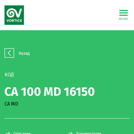
МЕНЮ
Назад
КОД
CA 100 MD 16150
CA MD
Описание
Документация