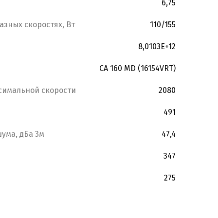
6,75
азных скоростях, Вт
110/155
8,0103E+12
CA 160 MD (16154VRT)
симальной скорости
2080
491
ума, дБа 3м
47,4
347
275