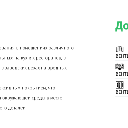
Д
зования в помещениях различного
ВЕНТ
ьных: на кухнях ресторанов, в
, в заводских цехах на вредных
ВЕНТ
поксидным покрытием, что
ВЕНТ
й окружающей среды в месте
его деталей.
нтилятора загнуты назад.
ках и имеет два диапазона скорости.