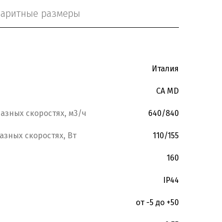
баритные размеры
Италия
CA MD
азных скоростях, м3/ч
640/840
азных скоростях, Вт
110/155
160
IP44
от -5 до +50