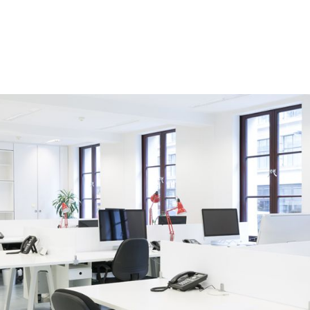
в, в том числе при непрерывной
 характеристиками.
онштейнами.