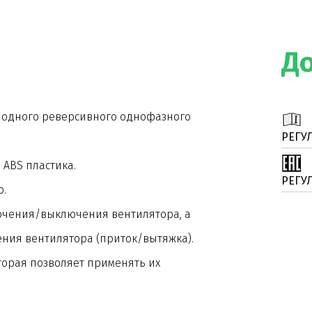
Д
 одного реверсивного однофазного
РЕГУЛ
 ABS пластика.
РЕГУ
о.
ючения/выключения вентилятора, а
ния вентилятора (приток/вытяжка).
торая позволяет применять их
ды: С HCS, C PIR, C T, C SMOKE, C