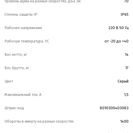
Уровень шума на разных скоростях, дБа 3м
70
Степень защиты IP
IP65
Рабочее напряжение
220 В 50 Гц
Рабочая температура, ºС
от -20 до +40
Вес нетто, кг
14
Вес брутто, кг
17
Цвет
Серый
Максимальный ток, А
1,5
Штрих-код
8010300403083
Обороты в минуту на разных скоростях
1400