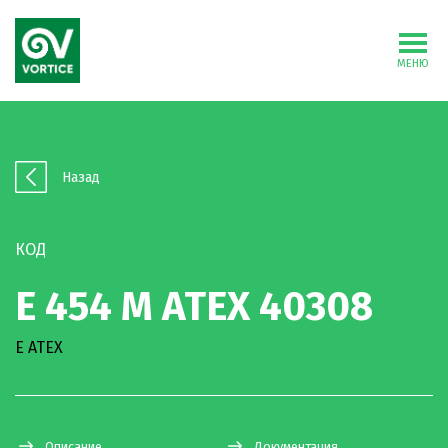
МЕНЮ
Назад
КОД
E 454 M ATEX 40308
E ATEX
Описание
Документация