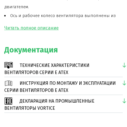
двигателем.
Ось и рабочее колесо вентилятора выполнены из
алюминия.
Стальная рама и защитная решетка вентилятора
окрашены двойным слоем негорючей защитной
Документация
полиуретановой краски.
Модель оснащена пусковым конденсатором во
ТЕХНИЧЕСКИЕ ХАРАКТЕРИСТИКИ
взрывозащищенной коробке.
ВЕНТИЛЯТОРОВ СЕРИИ E ATEX
ИНСТРУКЦИЯ ПО МОНТАЖУ И ЭКСПЛУАТАЦИИ
СЕРИИ ВЕНТИЛЯТОРОВ E ATEX
ДЕКЛАРАЦИЯ НА ПРОМЫШЛЕННЫЕ
ВЕНТИЛЯТОРЫ VORTICE