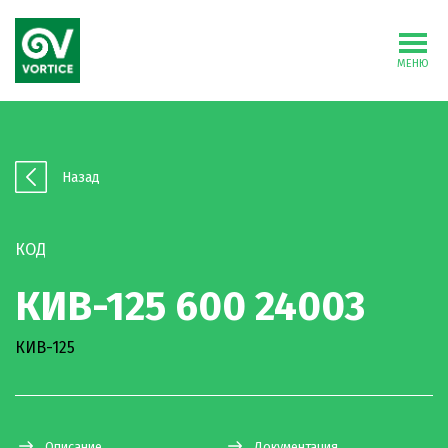
МЕНЮ
Назад
КОД
КИВ-125 600 24003
КИВ-125
Описание
Документация