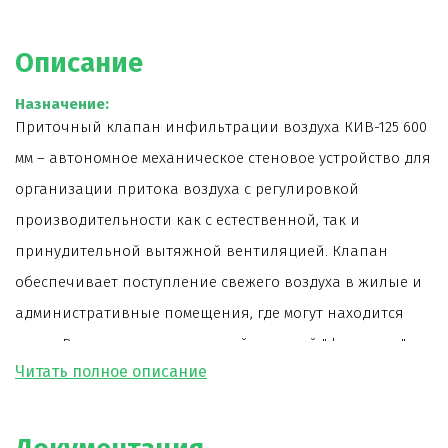
Описание
Назначение:
Приточный клапан инфильтрации воздуха КИВ-125 600
мм – автономное механическое стеновое устройство для
организации притока воздуха с регулировкой
производительности как с естественной, так и
принудительной вытяжной вентиляцией. Клапан
обеспечивает поступление свежего воздуха в жилые и
административные помещения, где могут находится
люди. В отличие от привычной оконной "форточки",
стеновой КИВ-125 защищает помещение от попадания
в него насекомых, очищает приточный воздух от пыли,
шумоизолирован, не промерзает, в нем не образуется