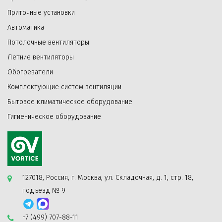
Приточные установки
задерживающего пыль и шум. На фасадную сторону
Автоматика
крышки оголовка клапана нанесена фактурная шкала,
Потолочные вентиляторы
показывающая степень открытия заслонки.
Летние вентиляторы
Особенности пластикового канала и
Обогреватели
теплошумоизоляции:
Комплектующие систем вентиляции
—
Повышенная гибкость;
Бытовое климатическое оборудование
—
Устойчивость к морозу;
Гигиеническое оборудование
Пластиковый воздуховод - труба ПНД - необходим для
поступления по нему воздуха через стену от наружной
решетки к оголовку. Длина воздуховода - 400 мм. Канал
может быть подрезан в зависимости от толщины стены,
127018, Россия, г. Москва, ул. Складочная, д. 1, стр. 18,
в которую он устанавливается.
подъезд № 9
Материал ТШИ - пенополиуретан эластичный
вторичного вспенивания. Длина ТШИ в трубе 350 мм.
+7 (499) 707-88-11