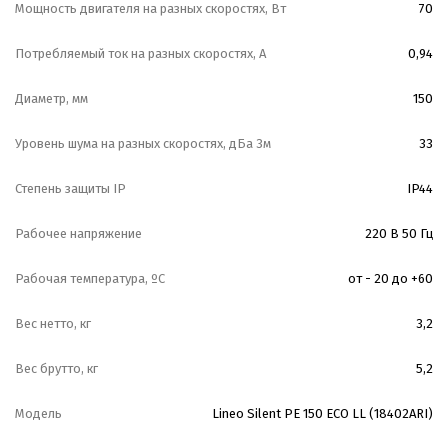
Мощность двигателя на разных скоростях, Вт
70
спроектированы таким образом, чтобы обеспечить
наибольший напор по сравнению с аналогичными
Потребляемый ток на разных скоростях, А
0,94
моделями других производителей.
Диаметр, мм
150
—
Все модели комплектуются встроенной системой
Уровень шума на разных скоростях, дБа 3м
33
регулирования, внешней клеммной коробкой и
Степень защиты IP
IP44
элегантным настенным потенциометром с сигналом 0-10
В, который позволяет плавно управлять двигателем
Рабочее напряжение
220 В 50 Гц
вентилятора и устанавливать оптимальную скорость.
Рабочая температура, ºС
от - 20 до +60
Потенциометр скрытого исполнения, устанавливается
в стандартный подрозетник. Длина проводов от
Вес нетто, кг
3,2
вентилятора до клеммной коробки - 0,4 метра, от
Вес брутто, кг
5,2
клеммной коробки до потенциометра - 5 метров.
Модель
Lineo Silent PE 150 ECO LL (18402ARI)
потенциометр соединяется с проводом при помощи