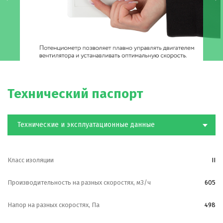
—
Можно применять в неотапливаемых помещениях
—
Присутствует контроль скорости
Конструкция:
—
Потенциометр позволяет плавно управлять
двигателем вентилятора и устанавливать оптимальную
Технический паспорт
скорость
—
Модель оснащена высокоэффективным
Технические и эксплуатационные данные
энергосберегающим однофазным односкоростным ЕС-
двигателем переменного тока с шариковыми
Класс изоляции
II
подшипниками и встроенной зашитой от перегрева.
Производительность на разных скоростях, м3/ч
605
—
Специальный двигатель в сочетании с рабочим
Напор на разных скоростях, Па
498
колесом и конструкцией корпуса вентилятора