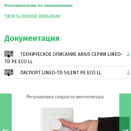
Рекомендации по применению:
Высоконапорный малошумный канальный вентилятор
ARIUS Lineo Silent PE 150 ECO LL значительно улучшает
качество воздуха, что особенно важно в помещениях с
Документация
плохим воздухообменом. Это оборудование отлично
подходит для эксплуатации в магазинах, офисах,
ТЕХНИЧЕСКОЕ ОПИСАНИЕ ARIUS СЕРИИ LINEO-
ресторанов, ванных комнатах, прачечных и других
TD PE ECO LL
помещениях.
ПАСПОРТ LINEO-TD SILENT PE ECO LL
Модели и маркировки:
—
Имеет длительный срок службы. Более 50 000 часов
непрерывной работы;
—
Легко монтируется и демонтируется;
—
Имеет очень тихий режим работы;
—
Оснащен степенью защиты «IP44»