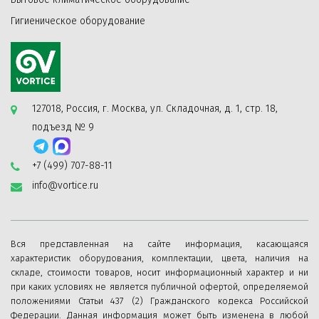
передачу вибрации от вентилятора к воздуховодам.
Гигиеническое оборудование
—
Благодаря двойному кожуху (внешнему и
промежуточному) и благодаря отражающей
теплоизоляции корпуса, нагнетающего и
127018, Россия, г. Москва, ул. Складочная, д. 1, стр. 18,
воздухозаборного сопел данные вентиляторы
подъезд № 9
возможно располагать в неотапливаемых технических
помещениях.
+7 (499) 707-88-11
info@vortice.ru
—
Рабочее колесо смешанного типа с диагональными
лопатками, сочетает в себе высокую
Вся представленная на сайте информация, касающаяся
производительность осевых вентиляторов и высокое
характеристик оборудования, комплектации, цвета, наличия на
давление центробежных. Обтекатель корректирует
складе, стоимости товаров, носит информационный характер и ни
при каких условиях не является публичной офертой, определяемой
поток воздуха после рабочего колеса и выпрямителя
положениями Статьи 437 (2) Гражданского кодекса Российской
во избежание потерь из-за завихрений.
Федерации. Данная информация может быть изменена в любой