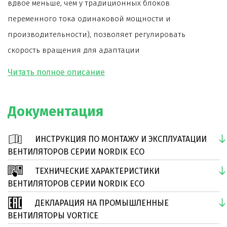
вдвое меньше, чем у традиционных блоков
переменного тока одинаковой мощности и
производительности), позволяет регулировать
скорость вращения для адаптации
производительности к фактическим требованиям.
Дизайн и сборка полностью выполнены в Италии.
Документация
Низкое энергопотребление (важно в случае
установки большого количества вентиляторов и их
ИНСТРУКЦИЯ ПО МОНТАЖУ И ЭКСПЛУАТАЦИИ
длительного использования).
ВЕНТИЛЯТОРОВ СЕРИИ NORDIK ECO
Максимальная рабочая температура 45 °C.
ТЕХНИЧЕСКИЕ ХАРАКТЕРИСТИКИ
Подходит для работы ночью, благодаря
ВЕНТИЛЯТОРОВ СЕРИИ NORDIK ECO
спрофилированным стальным лопастям,
ДЕКЛАРАЦИЯ НА ПРОМЫШЛЕННЫЕ
обеспечивающим очень тихую работу.
ВЕНТИЛЯТОРЫ VORTICE
Функция реверс позволяет изменять направление