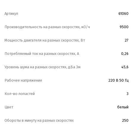
гарантируют длительную непрерывную работу при
максимальной температуре и способны обеспечить
Артикул
61060
высокую производительность в рабочем диапазоне.
Производительность на разных скоростях, м3/ч
9500
Интегрированный электродвигатель.
Лопасти из окрашенной в белый цвет листовой
Мощность двигателя на разных скоростях, Вт
27
стали.
Потребляемый ток на разных скоростях, А
0,26
Поставляются в комплекте с штангой из стали
длиной 290 мм, окрашенной полиэфирной краской,
Уровень шума на разных скоростях, дБа 3м
45,6
устойчивой к царапинам.
Рабочее напряжение
220 В 50 Гц
Вентилятор комплектуется монтажным крюком с
Кол-во лопастей
3
виброизолятором и крепежными болтами.
Возможность управления с помощью регуляторов
Цвет
белый
скорости Vortice POT-R или пульта дистанционного
Обороты в минуту на разных скоростях
250
управления TELENORDIK ECO (опция).
Безопасность данного оборудования подтверждена