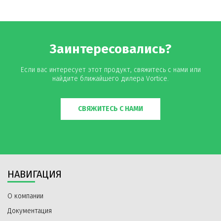
итальянским институтом качества IMQ.
Степень защиты от пыли и воды: IP20.
Класс электрической изоляции: I (требуется
Заинтересовались?
заземление).
Если вас интересует этот продукт, свяжитесь с нами или
Соответствует требованиям европейских правил №
найдите ближайшего дилера Vortice.
206/2012.
СВЯЖИТЕСЬ С НАМИ
НАВИГАЦИЯ
О компании
Документация