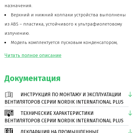
назначения.
Верхний и нижний колпаки устройства выполнены
из ABS – пластика, устойчивого к ультрафиолетовому
излучению.
Модель комплектуется пусковым конденсатором,
позволяющим плавно запускать двигатель.
Модель комплектуется тремя спрофилированными
стальными лопастями с порошковым покрытием.
Документация
Модель комплектуется стандартной удлинительной
штангой белого цвета длинной 375 мм.
ИНСТРУКЦИЯ ПО МОНТАЖУ И ЭКСПЛУАТАЦИИ
Вентилятор монтируется на крюке с
ВЕНТИЛЯТОРОВ СЕРИИ NORDIK INTERNATIONAL PLUS
виброизолятором, входящим в комплект поставки.
ТЕХНИЧЕСКИЕ ХАРАКТЕРИСТИКИ
Степень защиты - IP20.
ВЕНТИЛЯТОРОВ СЕРИИ NORDIK INTERNATIONAL PLUS
- Максимальная производительность – 14 000 м3/час.
ДЕКЛАРАЦИЯ НА ПРОМЫШЛЕННЫЕ