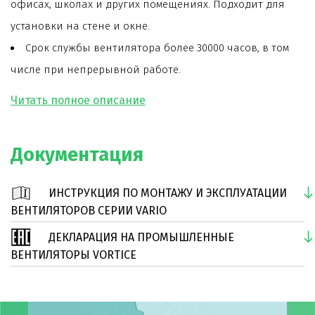
офисах, школах и других помещениях. Подходит для
установки на стене и окне.
Срок службы вентилятора более 30000 часов, в том
числе при непрерывной работе.
Модель имеет повышенную производительность.
Модель оснащена функцией "реверс".
Модель оснащена автоматическими жалюзи.
Документация
Модель имеет накладное исполнение.
На лицевой панели предусмотрена световая
ИНСТРУКЦИЯ ПО МОНТАЖУ И ЭКСПЛУАТАЦИИ
индикация режима работы.
ВЕНТИЛЯТОРОВ СЕРИИ VARIO
Быстрый и простой монтаж.
ДЕКЛАРАЦИЯ НА ПРОМЫШЛЕННЫЕ
Очень тихая работа двигателя вентиляторa.
ВЕНТИЛЯТОРЫ VORTICE
Класс защиты вентилятора – IPX4.