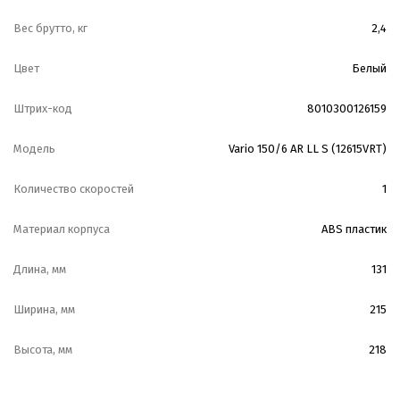
Вес брутто, кг
2,4
Цвет
Белый
Штрих-код
8010300126159
Модель
Vario 150/6 AR LL S (12615VRT)
Количество скоростей
1
Материал корпуса
ABS пластик
Длина, мм
131
Ширина, мм
215
Высота, мм
218