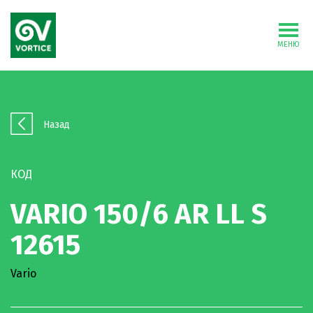
МЕНЮ
Назад
КОД
VARIO 150/6 AR LL S
12615
Vario