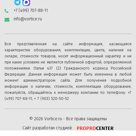
Особенности наружного стенного выхода:
+7 (499) 707-88-11
—
Устойчив к любым погодным условиям;
info@vortice.ru
—
Козырек предотвращает попадание осадков;
—
Защита от насекомых;
Вся представленная на сайте информация, касающаяся
—
Выполнен из нержавеющей стали;
характеристик оборудования, комплектации, цвета, наличия на
При монтаже приточного клапана Супер КИВ-125
складе, стоимости товаров, носит информационный характер и ни
при каких условиях не является публичной офертой, определяемой
теплошумоизоляцию следует располагать с внутренней
положениями Статьи 437 (2) Гражданского кодекса Российской
стороны стены вплотную к оголовку КИВ-125 (примерно
Федерации. Данная информация может быть изменена в любой
момент администратором сайта. Для получения подробной
60 мм от края канала).Выход стенной Ecto-125 решетка с
информации о наличии, стоимости, комплектации оборудования,
козырьком
пожалуйста, обращайтесь к менеджеру компании по телефону: +7
(499) 707-88-11; + 7 (903) 520-50-52
Наружная металлическая решетка необходима для
защиты от попадания птиц, насекомых, тополиного
© 2026 Vortice.ru - Все права защищены
пуха, листвы и пр. с улицы. Дополнительно решетка
Сайт разработан студией:
предотвращает попадание осадков (дождя и снега) в