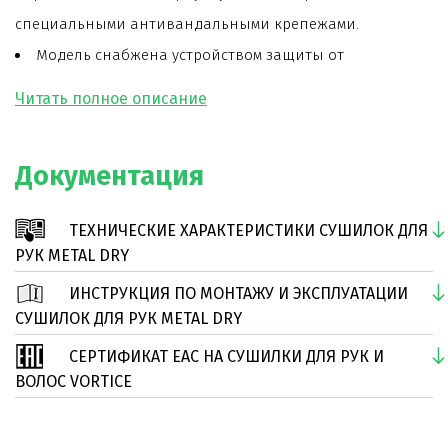
специальными антивандальными крепежами.
Модель снабжена устройством защиты от
вандализма: сушилка автоматически отключается, если
заборная решетка или сопло сушилки случайно или
намеренно заблокированы.
Документация
Двигатель сушилки соответствует требованию
наименьших затрат к техническому обслуживанию в
ТЕХНИЧЕСКИЕ ХАРАКТЕРИСТИКИ СУШИЛОК ДЛЯ
процессе эксплуатации и обеспечивает высокую
РУК METAL DRY
надежность.
ИНСТРУКЦИЯ ПО МОНТАЖУ И ЭКСПЛУАТАЦИИ
Скорость, производительность и температура
СУШИЛОК ДЛЯ РУК METAL DRY
воздуха подобраны таким образом, чтобы обеспечить
СЕРТИФИКАТ ЕАС НА СУШИЛКИ ДЛЯ РУК И
минимальное время сушки рук.
ВОЛОС VORTICE
Степень защиты корпуса вентилятора – IP44.
Сопло сушилки вращается на 360°.