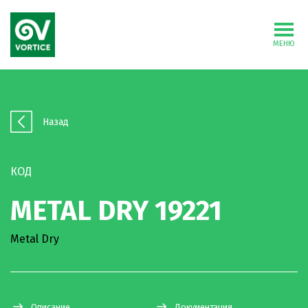
МЕНЮ
Назад
КОД
METAL DRY 19221
Metal Dry
Описание
Документация