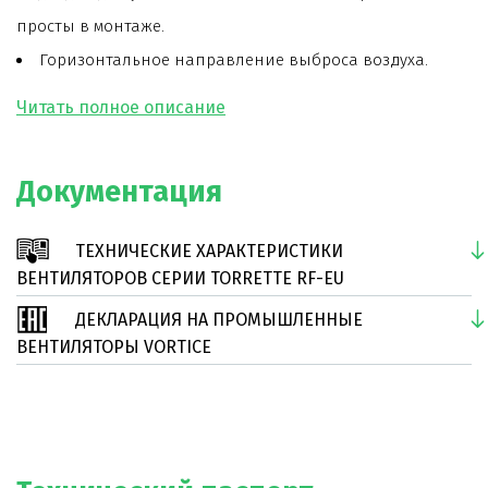
просты в монтаже.
Горизонтальное направление выброса воздуха.
Корпус вентилятора и решетка, защищающая
двигатель от попадания птиц и листьев, изготовлены
из стали с эпоксидным покрытием, что исключает
Документация
коррозию.
Срок службы вентилятора более 30000 часов, в том
ТЕХНИЧЕСКИЕ ХАРАКТЕРИСТИКИ
числе при непрерывной работе.
ВЕНТИЛЯТОРОВ СЕРИИ TORRETTE RF-EU
ДЕКЛАРАЦИЯ НА ПРОМЫШЛЕННЫЕ
ВЕНТИЛЯТОРЫ VORTICE