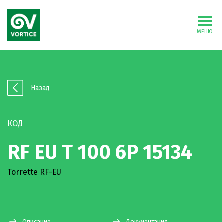
МЕНЮ
Назад
КОД
RF EU T 100 6P 15134
Torrette RF-EU
Описание
Документация