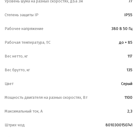
Уровень шума на разных скоростях, дБа 3м
77
Степень защиты IP
IP55
Рабочее напряжение
380 В 50 Гц
Рабочая температура, ºС
до + 85
Вес нетто, кг
117
Вес брутто, кг
135
Цвет
Серый
Мощность двигателя на разных скоростях, Вт
1100
Максимальный ток, А
2,3
Штрих-код
8010300150741