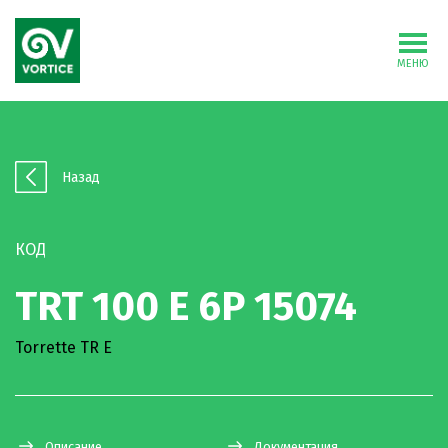
МЕНЮ
Назад
КОД
TRT 100 E 6P 15074
Torrette TR E
Описание
Документация