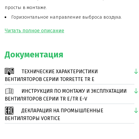
просты в монтаже.
Горизонтальное направление выброса воздуха.
Корпус вентилятора и решетка, защищающая
двигатель от попадания птиц и листьев, изготовлены
из стали с эпоксидным покрытием, что исключает
Документация
коррозию.
Модель оснащена самовентилируемым двигателем
ТЕХНИЧЕСКИЕ ХАРАКТЕРИСТИКИ
на шарикоподшипниках. Двигатель соответствует
ВЕНТИЛЯТОРОВ СЕРИИ TORRETTE TR E
стандарту UNELEC B5.
ИНСТРУКЦИЯ ПО МОНТАЖУ И ЭКСПЛУАТАЦИИ
Специальная конструкция рабочего колеса
ВЕНТИЛЯТОРОВ СЕРИИ TR E/TR E-V
позволяет минимизировать налипание продуктов
ДЕКЛАРАЦИЯ НА ПРОМЫШЛЕННЫЕ
выброса вентилятора на его поверхности. Лопатки
ВЕНТИЛЯТОРЫ VORTICE
рабочего колеса загнуты назад.
Срок службы вентилятора более 30000 часов, в том