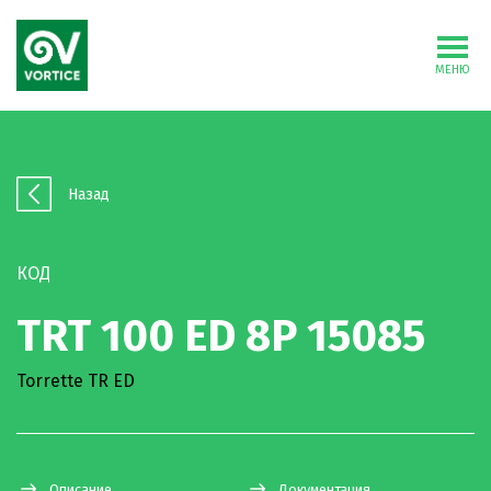
МЕНЮ
Назад
КОД
TRT 100 ED 8P 15085
Torrette TR ED
Описание
Документация