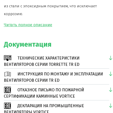
из стали с эпоксидным покрытием, что исключает
коррозию.
Модель оснащена самовентилируемым двигателем
на шарикоподшипниках. Двигатель соответствует
стандарту UNELEC B5.
Документация
Специальная конструкция рабочего колеса
позволяет минимизировать налипание сажи, копоти и
ТЕХНИЧЕСКИЕ ХАРАКТЕРИСТИКИ
пыли на его поверхности. Лопатки рабочего колеса
ВЕНТИЛЯТОРОВ СЕРИИ TORRETTE TR ED
загнуты назад.
ИНСТРУКЦИЯ ПО МОНТАЖУ И ЭКСПЛУАТАЦИИ
Срок службы вентилятора более 30000 часов, в том
ВЕНТИЛЯТОРОВ СЕРИИ TR ED
числе при непрерывной работе.
ОТКАЗНОЕ ПИСЬМО ПО ПОЖАРНОЙ
Дополнительно к вентилятору поставляются
СЕРТИФИКАЦИИ КАМИННЫЕ VORTICE
регуляторы скорости.
ДЕКЛАРАЦИЯ НА ПРОМЫШЛЕННЫЕ
ВЕНТИЛЯТОРЫ VORTICE