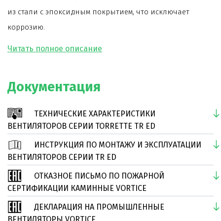
из стали с эпоксидным покрытием, что исключает
коррозию.
Модель оснащена самовентилируемым двигателем
на шарикоподшипниках. Двигатель соответствует
стандарту UNELEC B5.
Документация
Специальная конструкция рабочего колеса
позволяет минимизировать налипание сажи, копоти и
ТЕХНИЧЕСКИЕ ХАРАКТЕРИСТИКИ
пыли на его поверхности. Лопатки рабочего колеса
ВЕНТИЛЯТОРОВ СЕРИИ TORRETTE TR ED
загнуты назад.
ИНСТРУКЦИЯ ПО МОНТАЖУ И ЭКСПЛУАТАЦИИ
Вентилятор оборудован дополнительным наружным
ВЕНТИЛЯТОРОВ СЕРИИ TR ED
металлическим патрубком (отводом), через который
ОТКАЗНОЕ ПИСЬМО ПО ПОЖАРНОЙ
происходит добавленное охлаждение двигателя.
СЕРТИФИКАЦИИ КАМИННЫЕ VORTICE
Срок службы вентилятора более 30000 часов, в том
ДЕКЛАРАЦИЯ НА ПРОМЫШЛЕННЫЕ
числе при непрерывной работе.
ВЕНТИЛЯТОРЫ VORTICE