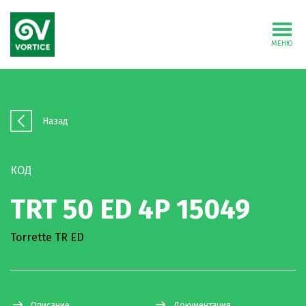
МЕНЮ
Назад
КОД
TRT 50 ED 4P 15049
Torrette TR ED
Описание
Документация