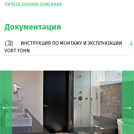
излишний перегрев подаваемого воздуха, который
может быть неприятен пользователю.
Модель оснащена защитой от перегрузки.
Документация
ТЭН защищен предохранительным устройством от
перегрева, состоящим из термозащитным устройством и
ИНСТРУКЦИЯ ПО МОНТАЖУ И ЭКСПЛУАТАЦИИ
предохранителем.
VORT FOHN
Очень простой монтаж и эксплуатация.
Степень защиты корпуса вентилятора – IPX0.