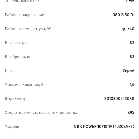
Степень защиты IP
IP55
Рабочее напряжение
380 В 50 Гц
Рабочая температура, ºС
до +40
Вес нетто, кг
83
Вес брутто, кг
83
Цвет
Серый
Максимальный ток, А
1,6
Штрих-код
8010300453088
Обороты в минуту на разных скоростях
895
Модель
QBK POWER 10/10 1V (45308VRT)