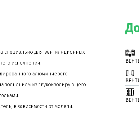
Д
ана специально для вентиляционных
ВЕНТ
ннего исполнения.
рудированного алюминиевого
ВЕНТ
наполнением из звукоизолирующего
голками.
ВЕНТ
ель, в зависимости от модели.
 через съемные панели или откидные