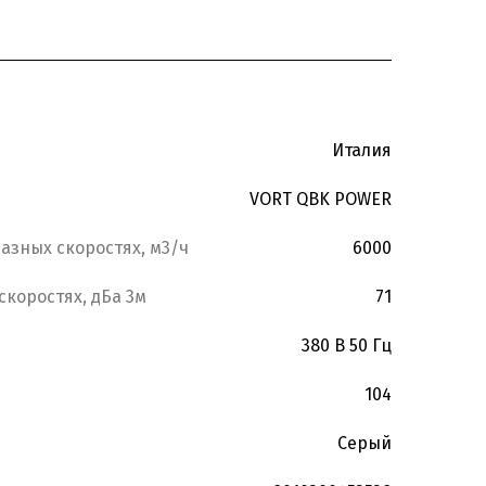
Италия
VORT QBK POWER
азных скоростях, м3/ч
6000
скоростях, дБа 3м
71
380 В 50 Гц
104
Серый