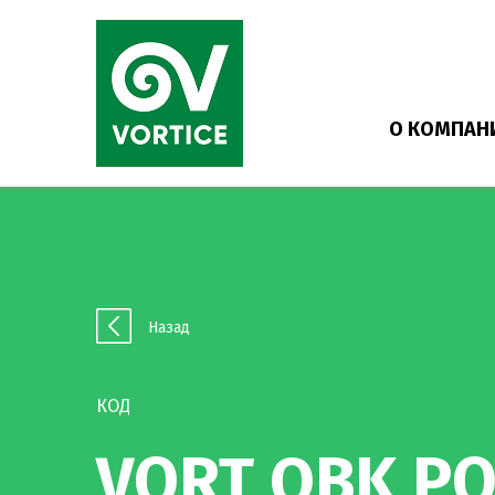
О КОМПАН
Назад
КОД
VORT QBK P