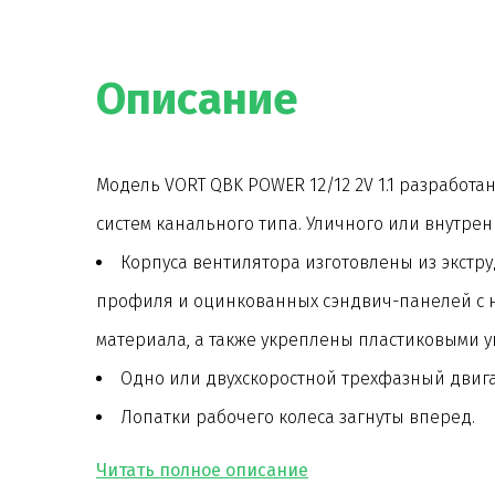
Описание
Модель VORT QBK POWER 12/12 2V 1.1 разработ
систем канального типа. Уличного или внутре
Корпуса вентилятора изготовлены из экст
профиля и оцинкованных сэндвич-панелей с 
материала, а также укреплены пластиковыми у
Одно или двухскоростной трехфазный двигат
Лопатки рабочего колеса загнуты вперед.
Доступ внутрь вентилятора обеспечивается
дверцы, в зависимости от модели.