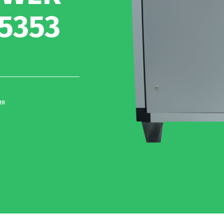
45353
ия