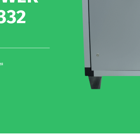
5332
ия