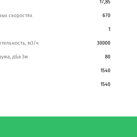
17,85
ных скоростях
670
1
тельность, м3/ч
30000
ума, дБа 3м
80
1540
1540