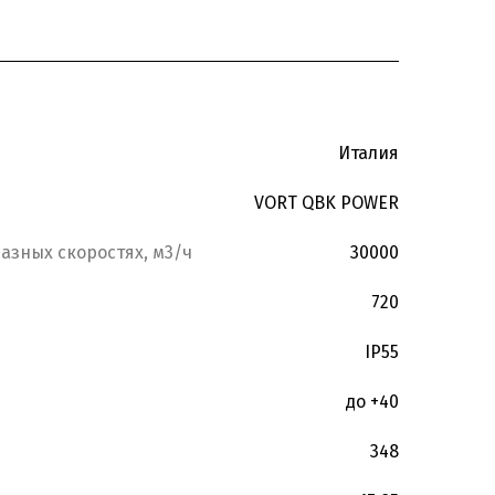
Италия
VORT QBK POWER
азных скоростях, м3/ч
30000
720
IP55
до +40
348