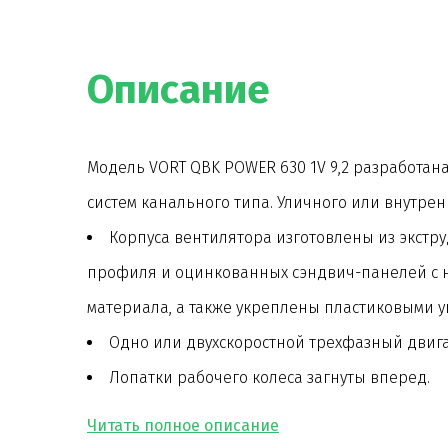
Описание
Модель VORT QBK POWER 630 1V 9,2 разработа
систем канального типа. Уличного или внутре
Корпуса вентилятора изготовлены из экст
профиля и оцинкованных сэндвич-панелей с 
материала, а также укреплены пластиковыми у
Одно или двухскоростной трехфазный двигат
Лопатки рабочего колеса загнуты вперед.
Доступ внутрь вентилятора обеспечивается
дверцы, в зависимости от модели.