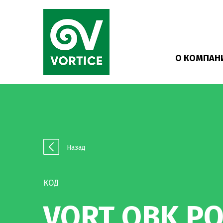
О КОМПАН
Назад
КОД
VORT QBK P