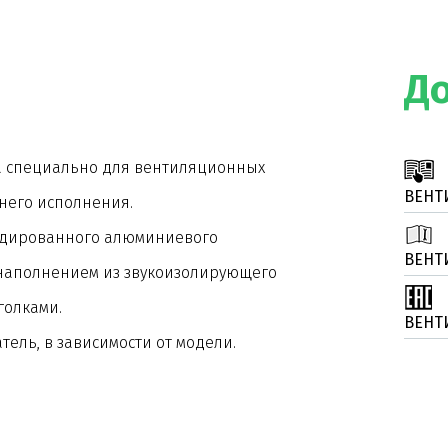
Д
на специально для вентиляционных
ВЕНТ
ннего исполнения.
рудированного алюминиевого
ВЕНТ
наполнением из звукоизолирующего
голками.
ВЕНТ
ель, в зависимости от модели.
 через съемные панели или откидные