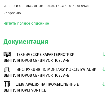
из стали с эпоксидным покрытием, что исключает
коррозию.
Модель оснащена асинхронным двигателем на
шарикоподшипниках с термозащитой.
Специальный профиль металлических лопастей
Документация
рабочего колеса обеспечивает низкий уровень шума
при высокой производительности двигателя
ТЕХНИЧЕСКИЕ ХАРАКТЕРИСТИКИ
вентилятора.
ВЕНТИЛЯТОРОВ СЕРИИ VORTICEL A-E
Срок службы вентилятора более 30000 часов, в том
ИНСТРУКЦИЯ ПО МОНТАЖУ И ЭКСПЛУАТАЦИИ
числе при непрерывной работе.
ВЕНТИЛЯТОРОВ СЕРИИ VORTICEL A-E
Дополнительно к вентилятору поставляются
ДЕКЛАРАЦИЯ НА ПРОМЫШЛЕННЫЕ
регуляторы скорости.
ВЕНТИЛЯТОРЫ VORTICE