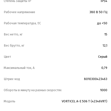
Степень защиты IP
IP54
Рабочее напряжение
380 В 50 ГЦ
Рабочая температура, ºС
до +50
Вес нетто, кг
15
Вес брутто, кг
12,1
Цвет
Серый
Максимальный ток, А
0,79
Штрих-код
8010300423463
Обороты в минуту на разных скоростях
1000
Модель
VORTICEL A-E 506 T (42346VRT)