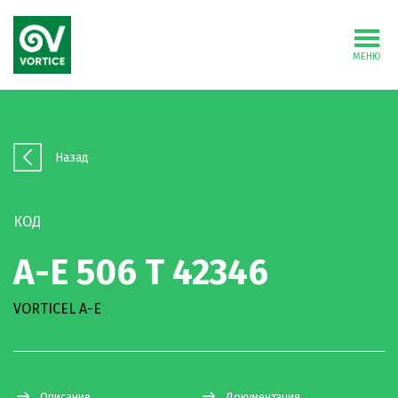
МЕНЮ
Назад
КОД
A-E 506 T 42346
VORTICEL A-E
Описание
Документация