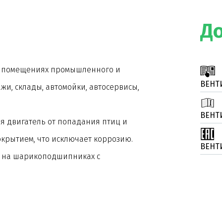
Д
 в помещениях промышленного и
ВЕНТ
жи, склады, автомойки, автосервисы,
ВЕНТ
я двигатель от попадания птиц и
окрытием, что исключает коррозию.
ВЕНТ
 на шарикоподшипниках с
товлены из виброустойчивого
конструкцией лопаток существенно