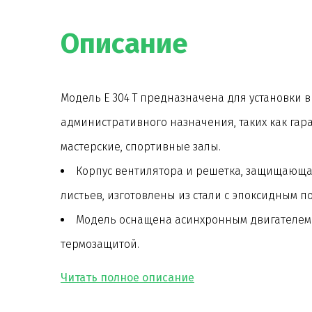
Описание
Модель E 304 T предназначена для установки
административного назначения, таких как гара
мастерские, спортивные залы.
Корпус вентилятора и решетка, защищающа
листьев, изготовлены из стали с эпоксидным п
Модель оснащена асинхронным двигателем
термозащитой.
Лопатки рабочего колеса вентилятора изго
полипропилена. Этот материал в сочетании с 