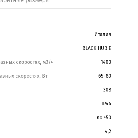
баритные размеры
Италия
BLACK HUB E
азных скоростях, м3/ч
1400
азных скоростях, Вт
65-80
308
IP44
до +50
4,2