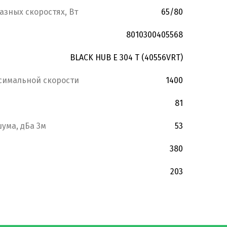
азных скоростях, Вт
65/80
8010300405568
BLACK HUB E 304 T (40556VRT)
симальной скорости
1400
81
ума, дБа 3м
53
380
203