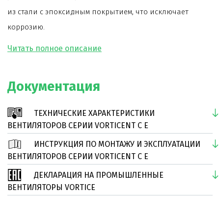
из стали с эпоксидным покрытием, что исключает
коррозию.
При монтаже допускается изменение угла наклона
корпуса вентилятора на 45°.
Рама изготовлена из прессованной стали с
Документация
несколькими крепежными отверстиями для установки
двигателя в любых из 8-ми разных положений
ТЕХНИЧЕСКИЕ ХАРАКТЕРИСТИКИ
относительно выходного отверстия.
ВЕНТИЛЯТОРОВ СЕРИИ VORTICENT C E
ИНСТРУКЦИЯ ПО МОНТАЖУ И ЭКСПЛУАТАЦИИ
Модель оснащена асинхронным двигателем на
ВЕНТИЛЯТОРОВ СЕРИИ VORTICENT C E
шарикоподшипниках с термозащитой.
ДЕКЛАРАЦИЯ НА ПРОМЫШЛЕННЫЕ
Дополнительно к вентилятору поставляются
ВЕНТИЛЯТОРЫ VORTICE
регуляторы скорости.