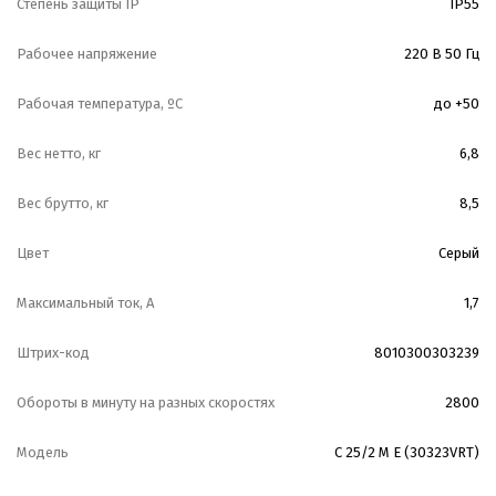
Степень защиты IP
IP55
Рабочее напряжение
220 В 50 Гц
Рабочая температура, ºС
до +50
Вес нетто, кг
6,8
Вес брутто, кг
8,5
Цвет
Серый
Максимальный ток, А
1,7
Штрих-код
8010300303239
Обороты в минуту на разных скоростях
2800
Модель
C 25/2 M E (30323VRT)