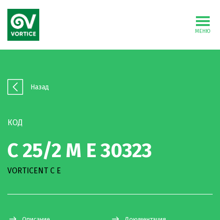
МЕНЮ
Назад
КОД
C 25/2 M E 30323
VORTICENT C E
Описание
Документация