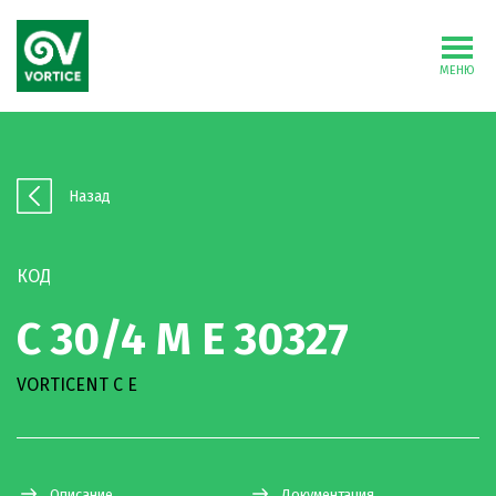
МЕНЮ
Назад
КОД
C 30/4 M E 30327
VORTICENT C E
Описание
Документация