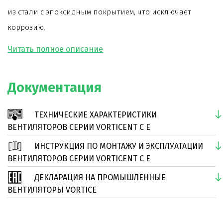
из стали с эпоксидным покрытием, что исключает
коррозию.
При монтаже допускается изменение угла наклона
корпуса вентилятора на 45°.
Рама изготовлена из прессованной стали с
Документация
несколькими крепежными отверстиями для установки
двигателя в любых из 8-ми разных положений
ТЕХНИЧЕСКИЕ ХАРАКТЕРИСТИКИ
относительно выходного отверстия.
ВЕНТИЛЯТОРОВ СЕРИИ VORTICENT C E
ИНСТРУКЦИЯ ПО МОНТАЖУ И ЭКСПЛУАТАЦИИ
Модель оснащена асинхронным двигателем на
ВЕНТИЛЯТОРОВ СЕРИИ VORTICENT C E
шарикоподшипниках с термозащитой.
ДЕКЛАРАЦИЯ НА ПРОМЫШЛЕННЫЕ
Дополнительно к вентилятору поставляются
ВЕНТИЛЯТОРЫ VORTICE
регуляторы скорости.