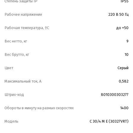
Степень защиты IP
IP55
Рабочее напряжение
220 В 50 Гц
Рабочая температура, ºС
до +50
Вес нетто, кг
9
Вес брутто, кг
10
Цвет
Серый
Максимальный ток, А
0,582
Штрих-код
8010300303277
Обороты в минуту на разных скоростях
1400
Модель
C 30/4 M E (30327VRT)