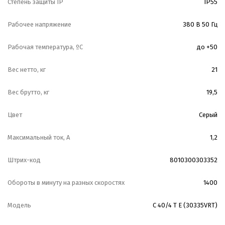
Степень защиты IP
IP55
Рабочее напряжение
380 В 50 Гц
Рабочая температура, ºС
до +50
Вес нетто, кг
21
Вес брутто, кг
19,5
Цвет
Серый
Максимальный ток, А
1,2
Штрих-код
8010300303352
Обороты в минуту на разных скоростях
1400
Модель
C 40/4 T E (30335VRT)