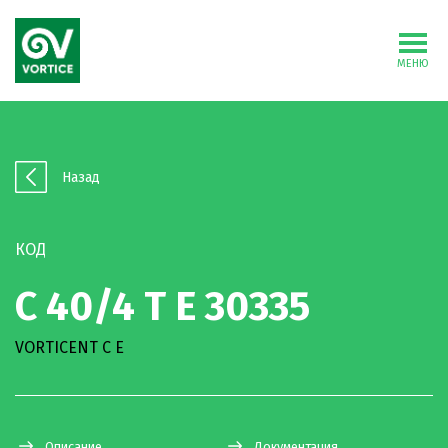
МЕНЮ
Назад
КОД
C 40/4 T E 30335
VORTICENT C E
Описание
Документация