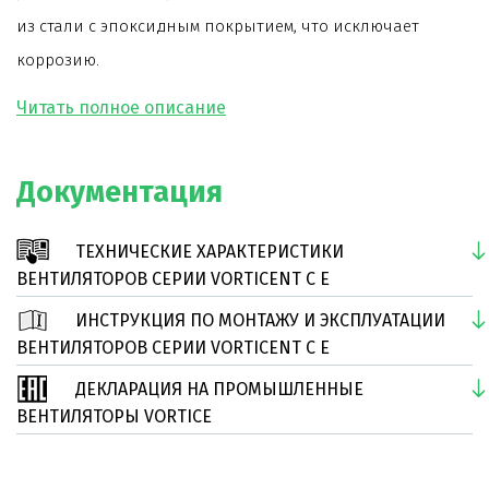
из стали с эпоксидным покрытием, что исключает
коррозию.
При монтаже допускается изменение угла наклона
корпуса вентилятора на 45°.
Рама изготовлена из прессованной стали с
Документация
несколькими крепежными отверстиями для установки
двигателя в любых из 8-ми разных положений
ТЕХНИЧЕСКИЕ ХАРАКТЕРИСТИКИ
относительно выходного отверстия.
ВЕНТИЛЯТОРОВ СЕРИИ VORTICENT C E
Модель оснащена асинхронным двигателем на
ИНСТРУКЦИЯ ПО МОНТАЖУ И ЭКСПЛУАТАЦИИ
шарикоподшипниках с термозащитой.
ВЕНТИЛЯТОРОВ СЕРИИ VORTICENT C E
Дополнительно к вентилятору поставляются
ДЕКЛАРАЦИЯ НА ПРОМЫШЛЕННЫЕ
регуляторы скорости.
ВЕНТИЛЯТОРЫ VORTICE