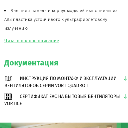
Внешняя панель и корпус моделей выполнены из
ABS пластика устойчивого к ультрафиолетовому
излучению.
Модель оснащена таймером задержки выключения
от 3 до 20 минут.
Модель комплектуется встроенным обратным
Документация
клапаном.
Полиуретановый фильтр можно удалить и промыть.
ИНСТРУКЦИЯ ПО МОНТАЖУ И ЭКСПЛУАТАЦИИ
Модель имеет скрытое исполнение.
ВЕНТИЛЯТОРОВ СЕРИИ VORT QUADRO I
Быстрый и простой монтаж.
СЕРТИФИКАТ EAC НА БЫТОВЫЕ ВЕНТИЛЯТОРЫ
Класс защиты вентилятора – IPX4.
VORTICE