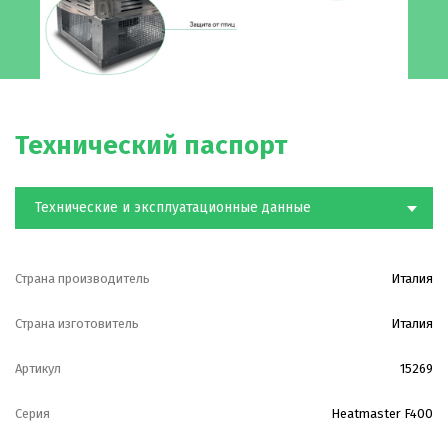
загнуты назад.
—
Все модели оснащены самовентилируемым
двигателем на шарикоподшибниках.
—
Срок службы вентиляторов более 30000 часов, в том
Технический паспорт
числе при непрерывной работе. Степень защиты
вентилятора IP55.
Технические и эксплуатационные данные
Страна производитель
Италия
Страна изготовитель
Италия
Артикул
15269
Серия
Heatmaster F400