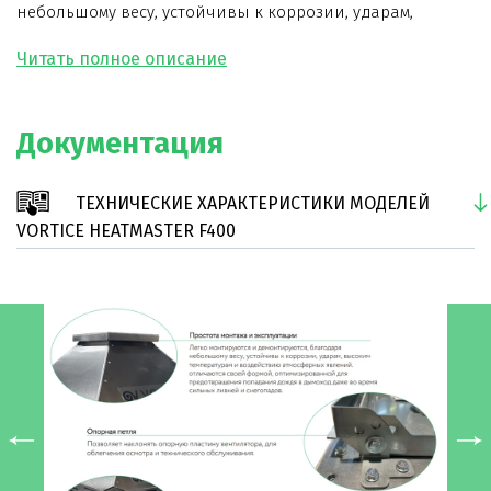
небольшому весу, устойчивы к коррозии, ударам,
высоким температурам и воздействию атмосферных
явлений. Отличаются своей формой,
оптимизированной для предотвращения попадания
Документация
дождя в дымоход даже во время сильных ливней и
снегопадов.
ТЕХНИЧЕСКИЕ ХАРАКТЕРИСТИКИ МОДЕЛЕЙ
—
Позволяет наклонять опорную пластину
VORTICE HEATMASTER F400
вентилятора, для облегчения осмотра и технического
обслуживания.
—
Корпус вентилятора и защитная решетка от птиц
выполнены из толстенной оцинкованной стали, что
исключает коррозию.
—
Специальная конструкция рабочего колеса
позволяет минимизировать налипание сажи, копоти и
пыли на его поверхности. Лопатки рабочего колеса