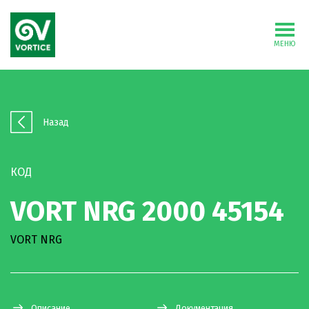
МЕНЮ
Назад
КОД
VORT NRG 2000 45154
VORT NRG
Описание
Документация