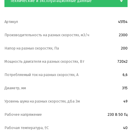
Технические и эксплуатационные данные
Установка комплектуется фильтрами очистки F5.
Дополнительно к установке можно приобрести
фильтры очистки воздуха F7, вытяжные вентиляторы,
Артикул
45154
патрубки и другие компоненты.
Производительность на разных скоростях, м3/ч
2300
В устройстве установок предусмотрена система
отвода дренажа.
Напор на разных скоростях, Па
200
Степень защиты IP20.
Мощность двигателя на разных скоростях, Вт
720х2
Потребляемый ток на разных скоростях, А
6,6
Диаметр, мм
315
Уровень шума на разных скоростях, дБа 3м
49
Рабочее напряжение
230 В 50 Гц
Рабочая температура, ºС
40