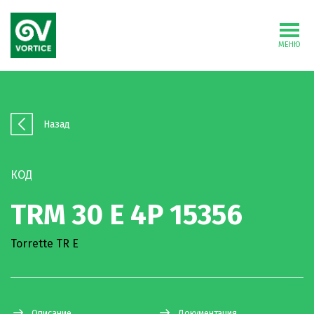
МЕНЮ
Назад
КОД
TRM 30 E 4P 15356
Torrette TR E
Описание
Документация