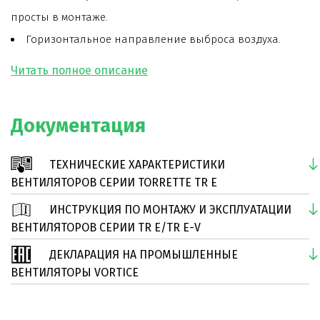
просты в монтаже.
Горизонтальное направление выброса воздуха.
Корпус вентилятора и решетка, защищающая
двигатель от попадания птиц и листьев, изготовлены
из стали с эпоксидным покрытием, что исключает
Документация
коррозию.
Модель оснащена самовентилируемым двигателем
ТЕХНИЧЕСКИЕ ХАРАКТЕРИСТИКИ
на шарикоподшипниках. Двигатель соответствует
ВЕНТИЛЯТОРОВ СЕРИИ TORRETTE TR E
стандарту UNELEC B5.
ИНСТРУКЦИЯ ПО МОНТАЖУ И ЭКСПЛУАТАЦИИ
Специальная конструкция рабочего колеса
ВЕНТИЛЯТОРОВ СЕРИИ TR E/TR E-V
позволяет минимизировать налипание продуктов
ДЕКЛАРАЦИЯ НА ПРОМЫШЛЕННЫЕ
выброса вентилятора на его поверхности. Лопатки
ВЕНТИЛЯТОРЫ VORTICE
рабочего колеса загнуты назад.
Срок службы вентилятора более 30000 часов, в том