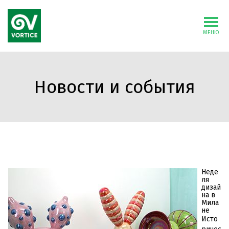
МЕНЮ
Новости и события
Неде
ля
дизай
на в
Мила
не
Исто