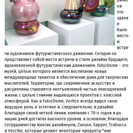
ричес
ки
это
здани
е
было
место
м
встре
чи художников футуристического движения. Сегодня он
представляет собой место встречи в стиле дизайна будущего,
вдохновленной футуристическим движением. FuturDome - это
музей, целью которого является воспитание новых
международных талантов и обеспечение дома для творческих
мыслителей. Территория, где современное искусство и
дисциплины становятся неотъемлемой частью повседневной
жизни, с целью слияния выдающихся проектов с классной
атмосферой. Как и FuturDome, Vortice всегда видел свою
ведущую роль в эстетике и, следовательно, в дизайне.
Благодаря своей четкой линии, компания с 70-х годов и до
наших дней достигла высокого уровня, в основном, благодаря
сотрудничеству многих дизайнеров, Zanuso, Sapper, Trabucco
и Vecchio, которые делают некоторые продукты "вне